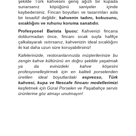
şekilde Türk kahvesini geniş ağızlı bir kupada
sunarsanız köpüğünü saniyeler içinde
kaybedersiniz. Fincan boyutları ve tasarımları asla
bir tesadüf değildir;
kahvenin tadını, kokusunu,
sıcaklığını ve ruhunu koruma sanatıdır.
Profesyonel Barista İpucu:
Kahvenizi fincana
doldurmadan önce, fincanı sıcak suyla hafifçe
çalkalayarak ısıtırsanız, kahvenizin ideal sıcaklığını
iki kat daha uzun süre koruyabilirsiniz!
Kafelerinizde, restoranlarınızda müşterilerinize bu
zengin kahve kültürünü en doğru şekilde yaşatmak
ya da evinizdeki kahve köşesini
profesyonelleştirmek için en kaliteli porselenden
üretilen ideal boyutlardaki
espresso, Türk
kahvesi, kupa ve Nescafe fincanı modellerimizi
keşfetmek için Güral Porselen ve Paşabahçe servis
ürünlerine
göz atmayı unutmayın!