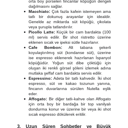
orta boy porselen fincanlar köpüğün dengeli
dağılmasını sağlar.
Macchiato:
Çok fazla kafein istemeyen ama
tatlı bir dokunuş arayanlar için idealdir.
Genelde az miktarda süt köpüğü, çikolata
veya şurupla tatlandırılır.
Picollo Latte:
Küçük bir cam bardakta (100
ml) servis edilir. Bir shot ristretto üzerine
eklenen sıcak ve ipeksi sütle hazırlanır.
Cafe Bombon:
Alt tabana şekerli
koyulaştırılmış süt (kondanse süt), üzerine
ise espresso eklenerek hazırlanan İspanyol
köpüğüdür. Yoğun süt dibe çöktüğü için
oluşan iki renkli görsel şöleni izlemek adına
mutlaka şeffaf cam bardakta servis edilir.
Espressino:
Adeta bir tatlı kahvedir. İki shot
espresso, süt ve kakao tozunun yanına,
fincanın duvarlarına sürülen Nutella eşlik
eder.
Affogato:
Bir diğer tatlı-kahve olan Affogato
için orta boy bir bardağa bir top vanilyalı
dondurma konur ve üzerine bir veya iki shot
sıcak espresso dökülerek eritilir.
3. Uzun Süren Sohbetler ve Büyük