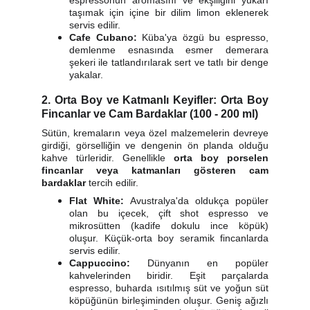
espressonun aromasını ve ekşiliğini yukarı
taşımak için içine bir dilim limon eklenerek
servis edilir.
Cafe Cubano:
Küba'ya özgü bu espresso,
demlenme esnasında esmer demerara
şekeri ile tatlandırılarak sert ve tatlı bir denge
yakalar.
2. Orta Boy ve Katmanlı Keyifler: Orta Boy
Fincanlar ve Cam Bardaklar (100 - 200 ml)
Sütün, kremaların veya özel malzemelerin devreye
girdiği, görselliğin ve dengenin ön planda olduğu
kahve türleridir. Genellikle
orta boy porselen
fincanlar veya katmanları gösteren cam
bardaklar
tercih edilir.
Flat White:
Avustralya'da oldukça popüler
olan bu içecek, çift shot espresso ve
mikrosütten (kadife dokulu ince köpük)
oluşur. Küçük-orta boy seramik fincanlarda
servis edilir.
Cappuccino:
Dünyanın en popüler
kahvelerinden biridir. Eşit parçalarda
espresso, buharda ısıtılmış süt ve yoğun süt
köpüğünün birleşiminden oluşur. Geniş ağızlı