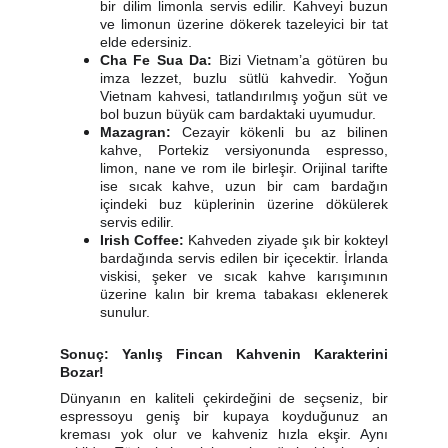
bir dilim limonla servis edilir. Kahveyi buzun
ve limonun üzerine dökerek tazeleyici bir tat
elde edersiniz.
Cha Fe Sua Da:
Bizi Vietnam’a götüren bu
imza lezzet, buzlu sütlü kahvedir. Yoğun
Vietnam kahvesi, tatlandırılmış yoğun süt ve
bol buzun büyük cam bardaktaki uyumudur.
Mazagran:
Cezayir kökenli bu az bilinen
kahve, Portekiz versiyonunda espresso,
limon, nane ve rom ile birleşir. Orijinal tarifte
ise sıcak kahve, uzun bir cam bardağın
içindeki buz küplerinin üzerine dökülerek
servis edilir.
Irish Coffee:
Kahveden ziyade şık bir kokteyl
bardağında servis edilen bir içecektir. İrlanda
viskisi, şeker ve sıcak kahve karışımının
üzerine kalın bir krema tabakası eklenerek
sunulur.
Sonuç: Yanlış Fincan Kahvenin Karakterini
Bozar!
Dünyanın en kaliteli çekirdeğini de seçseniz, bir
espressoyu geniş bir kupaya koyduğunuz an
kreması yok olur ve kahveniz hızla ekşir. Aynı