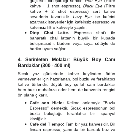
güçlerini birleştirdiği seridir.
Red Eye
(Filtre
kahve + 1 shot espresso),
Black Eye
(Filtre
kahve + 2 shot espresso) sert kahve
severlerin favorisidir.
Lazy Eye
ise kafeini
azaltmak isteyenler için kafeinsiz espresso ve
kafeinsiz filtre kahveyle yapılır.
Dirty Chai Latte:
Espresso shot’ı ile
baharatlı chai lattenin büyük bir kupada
buluşmasıdır. Badem veya soya sütüyle de
harika uyum sağlar.
4. Serinleten Molalar: Büyük Boy Cam
Bardaklar (300 - 400 ml)
Sıcak yaz günlerinde kahve keyfinden ödün
vermeyenler için hazırlanan, bol buzlu ve ferahlatıcı
kahve türleridir. Büyük boy şeffaf cam bardaklar
hem buzu muhafaza eder hem de kahvenin rengini
ön plana çıkarır.
Cafe con Hielo:
Kelime anlamıyla "Buzlu
Espresso" demektir. Sıcak espressonun bol
buzla buluştuğu ferahlatıcı bir İspanyol
klasiğidir.
Cafe del Tiempo:
Tam bir yaz kahvesidir. Bir
fincan espresso, yanında bir bardak buz ve