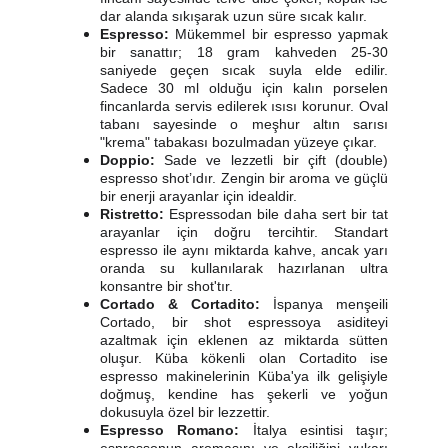
dar alanda sıkışarak uzun süre sıcak kalır.
Espresso:
Mükemmel bir espresso yapmak
bir sanattır; 18 gram kahveden 25-30
saniyede geçen sıcak suyla elde edilir.
Sadece 30 ml olduğu için kalın porselen
fincanlarda servis edilerek ısısı korunur. Oval
tabanı sayesinde o meşhur altın sarısı
"krema" tabakası bozulmadan yüzeye çıkar.
Doppio:
Sade ve lezzetli bir çift (double)
espresso shot’ıdır. Zengin bir aroma ve güçlü
bir enerji arayanlar için idealdir.
Ristretto:
Espressodan bile daha sert bir tat
arayanlar için doğru tercihtir. Standart
espresso ile aynı miktarda kahve, ancak yarı
oranda su kullanılarak hazırlanan ultra
konsantre bir shot'tır.
Cortado & Cortadito:
İspanya menşeili
Cortado, bir shot espressoya asiditeyi
azaltmak için eklenen az miktarda sütten
oluşur. Küba kökenli olan Cortadito ise
espresso makinelerinin Küba'ya ilk gelişiyle
doğmuş, kendine has şekerli ve yoğun
dokusuyla özel bir lezzettir.
Espresso Romano:
İtalya esintisi taşır;