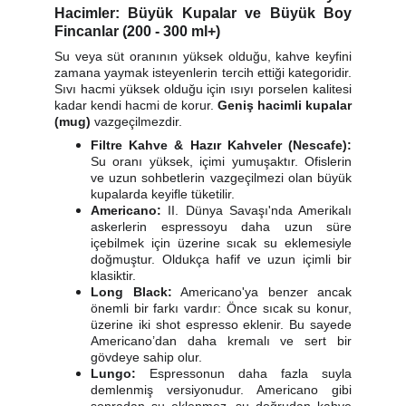
Hacimler: Büyük Kupalar ve Büyük Boy
Fincanlar (200 - 300 ml+)
Su veya süt oranının yüksek olduğu, kahve keyfini
zamana yaymak isteyenlerin tercih ettiği kategoridir.
Sıvı hacmi yüksek olduğu için ısıyı porselen kalitesi
kadar kendi hacmi de korur.
Geniş hacimli kupalar
(mug)
vazgeçilmezdir.
Filtre Kahve & Hazır Kahveler (Nescafe):
Su oranı yüksek, içimi yumuşaktır. Ofislerin
ve uzun sohbetlerin vazgeçilmezi olan büyük
kupalarda keyifle tüketilir.
Americano:
II. Dünya Savaşı'nda Amerikalı
askerlerin espressoyu daha uzun süre
içebilmek için üzerine sıcak su eklemesiyle
doğmuştur. Oldukça hafif ve uzun içimli bir
klasiktir.
Long Black:
Americano'ya benzer ancak
önemli bir farkı vardır: Önce sıcak su konur,
üzerine iki shot espresso eklenir. Bu sayede
Americano’dan daha kremalı ve sert bir
gövdeye sahip olur.
Lungo:
Espressonun daha fazla suyla
demlenmiş versiyonudur. Americano gibi