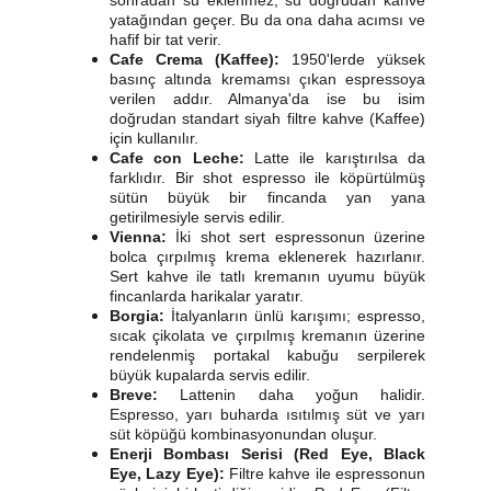
sonradan su eklenmez, su doğrudan kahve
yatağından geçer. Bu da ona daha acımsı ve
hafif bir tat verir.
Cafe Crema (Kaffee):
1950'lerde yüksek
basınç altında kremamsı çıkan espressoya
verilen addır. Almanya'da ise bu isim
doğrudan standart siyah filtre kahve (Kaffee)
için kullanılır.
Cafe con Leche:
Latte ile karıştırılsa da
farklıdır. Bir shot espresso ile köpürtülmüş
sütün büyük bir fincanda yan yana
getirilmesiyle servis edilir.
Vienna:
İki shot sert espressonun üzerine
bolca çırpılmış krema eklenerek hazırlanır.
Sert kahve ile tatlı kremanın uyumu büyük
fincanlarda harikalar yaratır.
Borgia:
İtalyanların ünlü karışımı; espresso,
sıcak çikolata ve çırpılmış kremanın üzerine
rendelenmiş portakal kabuğu serpilerek
büyük kupalarda servis edilir.
Breve:
Lattenin daha yoğun halidir.
Espresso, yarı buharda ısıtılmış süt ve yarı
süt köpüğü kombinasyonundan oluşur.
Enerji Bombası Serisi (Red Eye, Black
Eye, Lazy Eye):
Filtre kahve ile espressonun