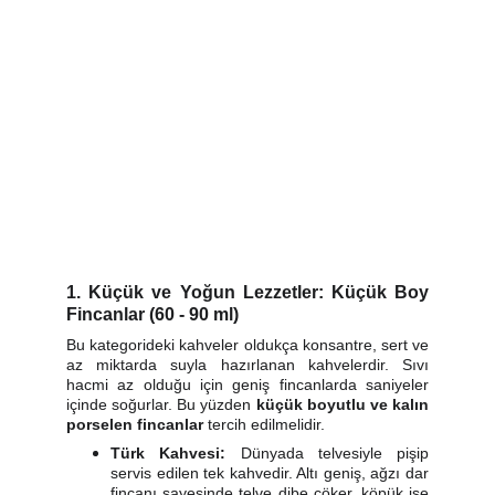
1. Küçük ve Yoğun Lezzetler: Küçük Boy
Fincanlar (60 - 90 ml)
Bu kategorideki kahveler oldukça konsantre, sert ve
az miktarda suyla hazırlanan kahvelerdir. Sıvı
hacmi az olduğu için geniş fincanlarda saniyeler
içinde soğurlar. Bu yüzden
küçük boyutlu ve kalın
porselen fincanlar
tercih edilmelidir.
Türk Kahvesi:
Dünyada telvesiyle pişip
servis edilen tek kahvedir. Altı geniş, ağzı dar
fincanı sayesinde telve dibe çöker, köpük ise